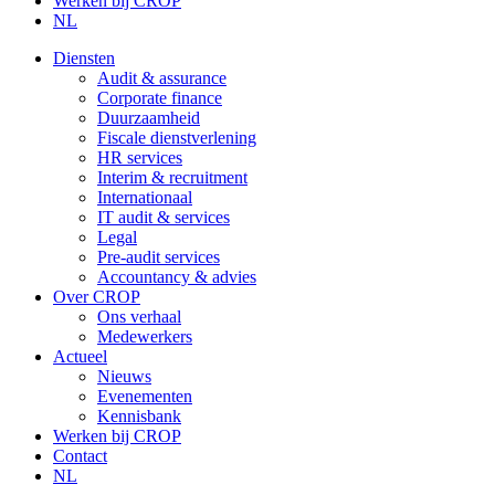
Werken bij CROP
NL
Diensten
Audit & assurance
Corporate finance
Duurzaamheid
Fiscale dienstverlening
HR services
Interim & recruitment
Internationaal
IT audit & services
Legal
Pre-audit services
Accountancy & advies
Over CROP
Ons verhaal
Medewerkers
Actueel
Nieuws
Evenementen
Kennisbank
Werken bij CROP
Contact
NL