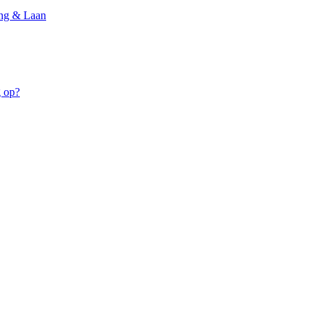
ong & Laan
g op?