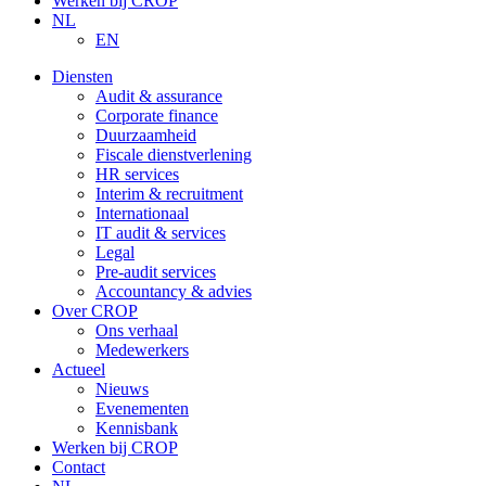
Werken bij CROP
NL
EN
Diensten
Audit & assurance
Corporate finance
Duurzaamheid
Fiscale dienstverlening
HR services
Interim & recruitment
Internationaal
IT audit & services
Legal
Pre-audit services
Accountancy & advies
Over CROP
Ons verhaal
Medewerkers
Actueel
Nieuws
Evenementen
Kennisbank
Werken bij CROP
Contact