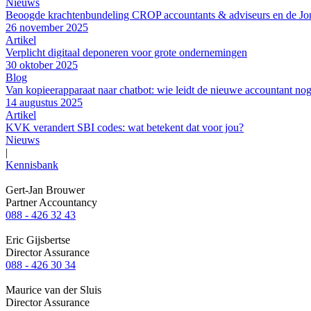
Nieuws
Beoogde krachtenbundeling CROP accountants & adviseurs en de J
26 november 2025
Artikel
Verplicht digitaal deponeren voor grote ondernemingen
30 oktober 2025
Blog
Van kopieerapparaat naar chatbot: wie leidt de nieuwe accountant no
14 augustus 2025
Artikel
KVK verandert SBI codes: wat betekent dat voor jou?
Nieuws
|
Kennisbank
Gert-Jan Brouwer
Partner Accountancy
088 - 426 32 43
Eric Gijsbertse
Director Assurance
088 - 426 30 34
Maurice van der Sluis
Director Assurance