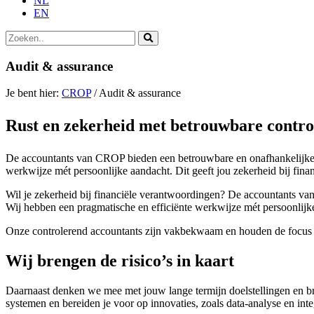
NL
EN
Zoek
naar:
Audit & assurance
Je bent hier:
CROP
/
Audit & assurance
Rust en zekerheid
met betrouwbare contro
De accountants van CROP bieden een betrouwbare en onafhankelijke c
werkwijze mét persoonlijke aandacht. Dit geeft jou zekerheid bij fin
Wil je zekerheid bij financiële verantwoordingen? De accountants v
Wij hebben een pragmatische en efficiënte werkwijze mét persoonlijk
Onze controlerend accountants zijn vakbekwaam en houden de focus op
Wij brengen de risico’s in kaart
Daarnaast denken we mee met jouw lange termijn doelstellingen en bre
systemen en bereiden je voor op innovaties, zoals data-analyse en int