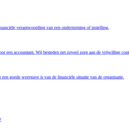
financiële verantwoording van een onderneming of instelling.
oor een accountant. Wij besteden net zoveel zorg aan de vrijwillige con
 een goede weergave is van de financiële situatie van de organisatie.
?