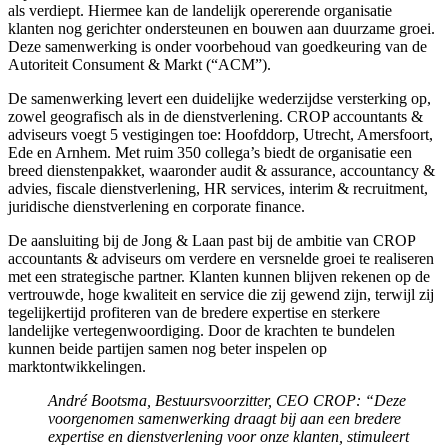
als verdiept. Hiermee kan de landelijk opererende organisatie
klanten nog gerichter ondersteunen en bouwen aan duurzame groei.
Deze samenwerking is onder voorbehoud van goedkeuring van de
Autoriteit Consument & Markt (“ACM”).
De samenwerking levert een duidelijke wederzijdse versterking op,
zowel geografisch als in de dienstverlening. CROP accountants &
adviseurs voegt 5 vestigingen toe: Hoofddorp, Utrecht, Amersfoort,
Ede en Arnhem. Met ruim 350 collega’s biedt de organisatie een
breed dienstenpakket, waaronder audit & assurance, accountancy &
advies, fiscale dienstverlening, HR services, interim & recruitment,
juridische dienstverlening en corporate finance.
De aansluiting bij de Jong & Laan past bij de ambitie van CROP
accountants & adviseurs om verdere en versnelde groei te realiseren
met een strategische partner. Klanten kunnen blijven rekenen op de
vertrouwde, hoge kwaliteit en service die zij gewend zijn, terwijl zij
tegelijkertijd profiteren van de bredere expertise en sterkere
landelijke vertegenwoordiging. Door de krachten te bundelen
kunnen beide partijen samen nog beter inspelen op
marktontwikkelingen.
André Bootsma, Bestuursvoorzitter, CEO CROP: “Deze
voorgenomen samenwerking draagt bij aan een bredere
expertise en dienstverlening voor onze klanten, stimuleert