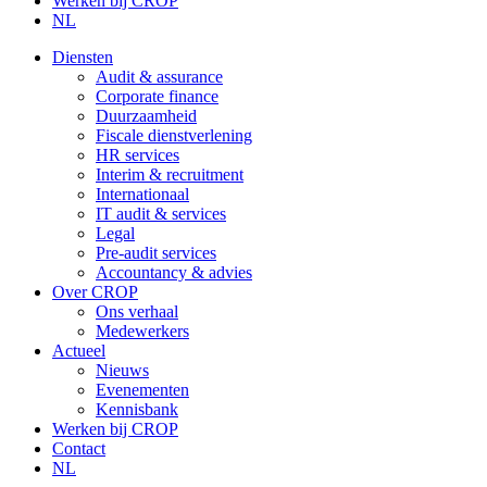
Werken bij CROP
NL
Diensten
Audit & assurance
Corporate finance
Duurzaamheid
Fiscale dienstverlening
HR services
Interim & recruitment
Internationaal
IT audit & services
Legal
Pre-audit services
Accountancy & advies
Over CROP
Ons verhaal
Medewerkers
Actueel
Nieuws
Evenementen
Kennisbank
Werken bij CROP
Contact
NL