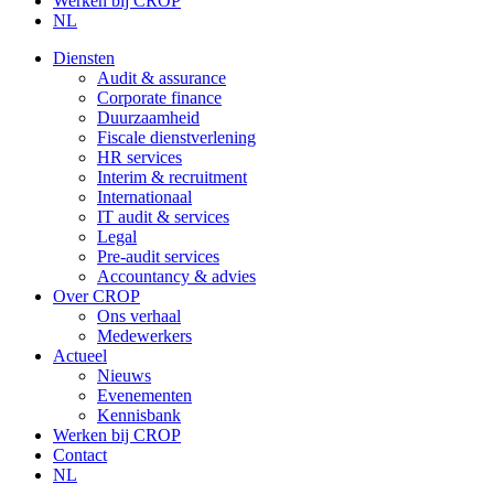
Werken bij CROP
NL
Diensten
Audit & assurance
Corporate finance
Duurzaamheid
Fiscale dienstverlening
HR services
Interim & recruitment
Internationaal
IT audit & services
Legal
Pre-audit services
Accountancy & advies
Over CROP
Ons verhaal
Medewerkers
Actueel
Nieuws
Evenementen
Kennisbank
Werken bij CROP
Contact
NL