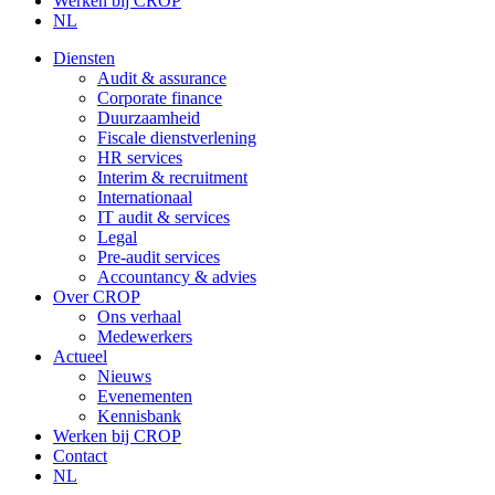
Werken bij CROP
NL
Diensten
Audit & assurance
Corporate finance
Duurzaamheid
Fiscale dienstverlening
HR services
Interim & recruitment
Internationaal
IT audit & services
Legal
Pre-audit services
Accountancy & advies
Over CROP
Ons verhaal
Medewerkers
Actueel
Nieuws
Evenementen
Kennisbank
Werken bij CROP
Contact
NL