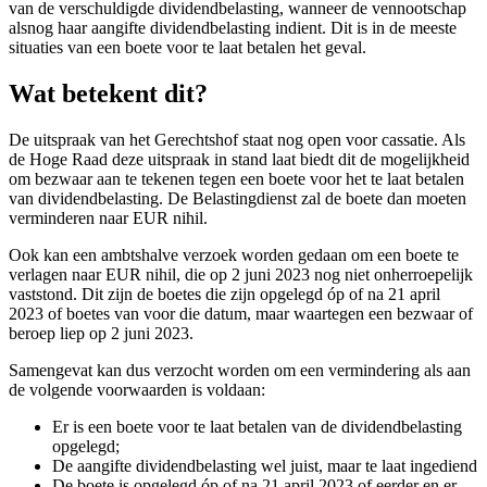
van de verschuldigde dividendbelasting, wanneer de vennootschap
alsnog haar aangifte dividendbelasting indient. Dit is in de meeste
situaties van een boete voor te laat betalen het geval.
Wat betekent dit?
De uitspraak van het Gerechtshof staat nog open voor cassatie. Als
de Hoge Raad deze uitspraak in stand laat biedt dit de mogelijkheid
om bezwaar aan te tekenen tegen een boete voor het te laat betalen
van dividendbelasting. De Belastingdienst zal de boete dan moeten
verminderen naar EUR nihil.
Ook kan een ambtshalve verzoek worden gedaan om een boete te
verlagen naar EUR nihil, die op 2 juni 2023 nog niet onherroepelijk
vaststond. Dit zijn de boetes die zijn opgelegd óp of na 21 april
2023 of boetes van voor die datum, maar waartegen een bezwaar of
beroep liep op 2 juni 2023.
Samengevat kan dus verzocht worden om een vermindering als aan
de volgende voorwaarden is voldaan:
Er is een boete voor te laat betalen van de dividendbelasting
opgelegd;
De aangifte dividendbelasting wel juist, maar te laat ingediend
De boete is opgelegd óp of na 21 april 2023 of eerder en er