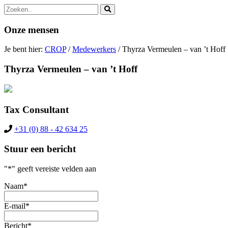
Zoek
naar:
Onze mensen
Je bent hier:
CROP
/
Medewerkers
/
Thyrza Vermeulen – van ’t Hoff
Thyrza Vermeulen – van ’t Hoff
Tax Consultant
+31 (0) 88 - 42 634 25
Stuur een bericht
"
*
" geeft vereiste velden aan
Naam
*
E-mail
*
Bericht
*