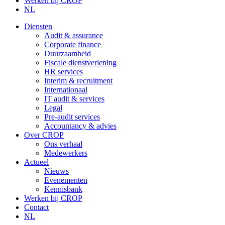
Werken bij CROP
NL
Diensten
Audit & assurance
Corporate finance
Duurzaamheid
Fiscale dienstverlening
HR services
Interim & recruitment
Internationaal
IT audit & services
Legal
Pre-audit services
Accountancy & advies
Over CROP
Ons verhaal
Medewerkers
Actueel
Nieuws
Evenementen
Kennisbank
Werken bij CROP
Contact
NL