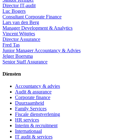
Director IT-audit
Luc Bogers
Consultant Corporate Finance
Lars van den Berg
Manager Development & Analytics
Vincent Wijntjes
Director Assurance
Fred Tas
Junior Manager Accountancy & Advies
Jelger Boersma
Senior Staff Assurance
Diensten
Accountancy & advies
Audit & assurance
Corporate finance
Duurzaamheid
Family Services
Fiscale dienstverlening
HR services
Interim & recruitment
Internationaal
IT audit & services